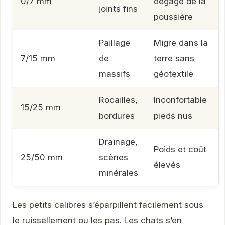
0/7 mm
dégage de la
joints fins
poussière
Paillage
Migre dans la
7/15 mm
de
terre sans
massifs
géotextile
Rocailles,
Inconfortable
15/25 mm
bordures
pieds nus
Drainage,
Poids et coût
25/50 mm
scènes
élevés
minérales
Les petits calibres s’éparpillent facilement sous
le ruissellement ou les pas. Les chats s’en