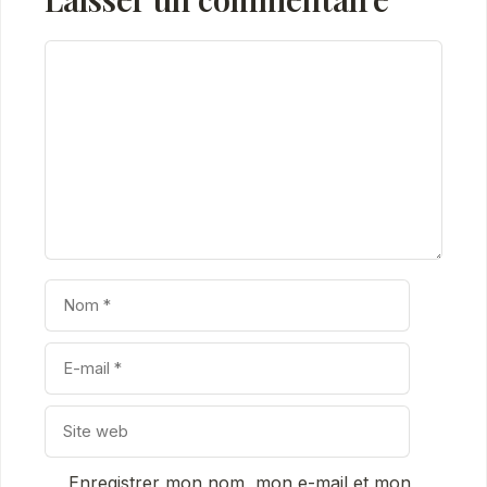
Commentaire
Nom
E-
mail
Site
web
Enregistrer mon nom, mon e-mail et mon